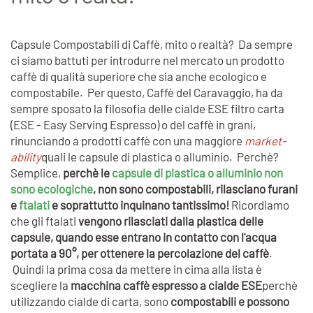
Capsule Compostabili di Caffè, mito o realtà? Da sempre
ci siamo battuti per introdurre nel mercato un prodotto
caffè di qualità superiore che sia anche ecologico e
compostabile. Per questo, Caffè del Caravaggio, ha da
sempre sposato la filosofia delle cialde ESE filtro carta
(ESE - Easy Serving Espresso) o del caffè in grani,
rinunciando a prodotti caffè con una maggiore
market-
ability
quali le capsule di plastica o alluminio. Perchè?
Semplice,
perchè le
capsule di plastica o alluminio non
sono ecologiche
, non sono compostabili, rilasciano furani
e
ftalati
e soprattutto inquinano tantissimo!
Ricordiamo
che gli ftalati
vengono rilasciati dalla plastica delle
capsule, quando esse entrano in contatto con l'acqua
portata a 90°, per ottenere la percolazione del caffè
.
Quindi la prima cosa da mettere in cima alla lista è
scegliere la
macchina caffè espresso a cialde ESE
perchè
utilizzando cialde di carta, sono
compostabili e possono