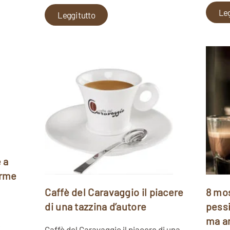
Leg
Leggi tutto
 a
arme
Caffè del Caravaggio il piacere
8 mos
di una tazzina d’autore
pessi
ma an
è
Caffè del Caravaggio il piacere di una