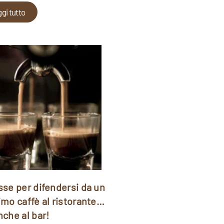
gi tutto
se per difendersi da un
mo caffè al ristorante…
che al bar!