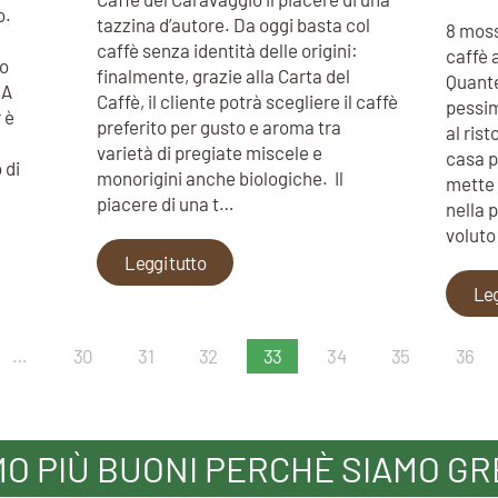
o.
tazzina d’autore. Da oggi basta col
8 moss
caffè senza identità delle origini:
caffè 
so
finalmente, grazie alla Carta del
Quante
 A
Caffè, il cliente potrà scegliere il caffè
pessim
r è
preferito per gusto e aroma tra
al ris
varietà di pregiate miscele e
casa p
 di
monorigini anche biologiche. Il
mette 
piacere di una t…
nella 
voluto
Leggi tutto
Leg
…
30
31
32
33
34
35
36
MO PIÙ BUONI PERCHÈ SIAMO GR