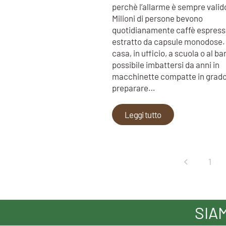
perchè l’allarme è sempre valid
Milioni di persone bevono
quotidianamente caffè espres
estratto da capsule monodose.
casa, in ufficio, a scuola o al ba
possibile imbattersi da anni in
macchinette compatte in grado
preparare…
Leggi tutto
1
SIA