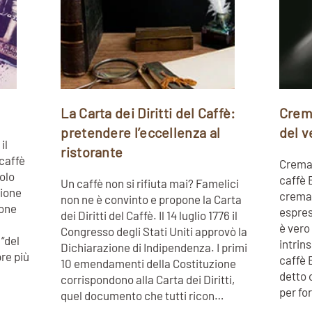
La Carta dei Diritti del Caffè:
Crema
pretendere l’eccellenza al
del v
il
ristorante
caffè
Crema, 
olo
caffè 
Un caffè non si rifiuta mai? Famelici
sione
crema 
non ne è convinto e propone la Carta
ione
espres
dei Diritti del Caffè. Il 14 luglio 1776 il
è vero
Congresso degli Stati Uniti approvò la
“del
intrin
Dichiarazione di Indipendenza. I primi
pre più
caffè 
10 emendamenti della Costituzione
detto 
corrispondono alla Carta dei Diritti,
per fo
quel documento che tutti ricon…