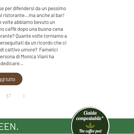
e per difendersi da un pessimo
al ristorante…ma anche al bar!
 volte abbiamo bevuto un
o caffè dopo una buona cena
torante? Quante volte torniamo a
erseguitati da un ricordo che ci
di cattivo umore? Famelici
persona di Monica Viani ha
 dedicare…
gi tutto
37
EEN.