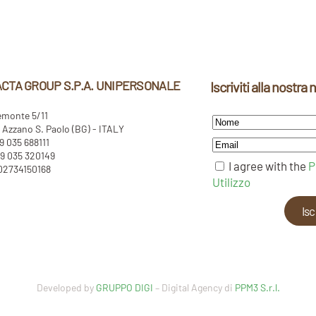
CTA GROUP S.P.A. UNIPERSONALE
Iscriviti alla nostra
emonte 5/11
Azzano S. Paolo (BG) - ITALY
39 035 688111
9 035 320149
I agree with the
P
 02734150168
Utilizzo
Developed by
GRUPPO DIGI
– Digital Agency di
PPM3 S.r.l.