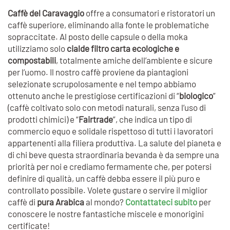
Caffè del Caravaggio
offre a consumatori e ristoratori un
caffè superiore, eliminando alla fonte le problematiche
sopraccitate. Al posto delle capsule o della moka
utilizziamo solo
cialde filtro carta ecologiche e
compostabili
, totalmente amiche dell’ambiente e sicure
per l’uomo. Il nostro caffè proviene da piantagioni
selezionate scrupolosamente e nel tempo abbiamo
ottenuto anche le prestigiose certificazioni di “
biologico
”
(caffè coltivato solo con metodi naturali, senza l’uso di
prodotti chimici) e “
Fairtrade
”, che indica un tipo di
commercio equo e solidale rispettoso di tutti i lavoratori
appartenenti alla filiera produttiva. La salute del pianeta e
di chi beve questa straordinaria bevanda è da sempre una
priorità per noi e crediamo fermamente che, per potersi
definire di qualità, un caffè debba essere il più puro e
controllato possibile. Volete gustare o servire il miglior
caffè di
pura Arabica
al mondo?
Contattateci subito
per
conoscere le nostre fantastiche miscele e monorigini
certificate!