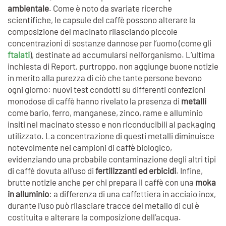
ambientale
. Come è noto da svariate ricerche
scientifiche, le capsule del caffè possono alterare la
composizione del macinato rilasciando piccole
concentrazioni di sostanze dannose per l’uomo (come gli
ftalati
), destinate ad accumularsi nell’organismo. L’ultima
inchiesta di Report, purtroppo, non aggiunge buone notizie
in merito alla purezza di ciò che tante persone bevono
ogni giorno: nuovi test condotti su differenti confezioni
monodose di caffè hanno rivelato la presenza di
metalli
come bario, ferro, manganese, zinco, rame e alluminio
insiti nel macinato stesso e non riconducibili al packaging
utilizzato. La concentrazione di questi metalli diminuisce
notevolmente nei campioni di caffè biologico,
evidenziando una probabile contaminazione degli altri tipi
di caffè dovuta all’uso di
fertilizzanti ed erbicidi
. Infine,
brutte notizie anche per chi prepara il caffè con una
moka
in alluminio
: a differenza di una caffettiera in acciaio inox,
durante l’uso può rilasciare tracce del metallo di cui è
costituita e alterare la composizione dell’acqua.