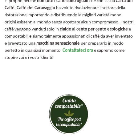
E' proprio perchè
non tutti i caffè sono uguali
che con la sua
Carta dei
Caffè
,
Caffè del Caravaggio
ha voluto rivoluzionare il settore della
ristorazione importando e distribuendo le migliori varietà mono-
origini esistenti al mondo senza accettare alcun compromesso. I nostri
caffè vengono venduti solo in
cialde al cento per cento ecologiche
e
compostabili e siamo talmente appassionati di caffè da aver inventato
e brevettato una
macchina sensazionale
per prepararlo in modo
perfetto in qualsiasi momento.
Contattateci ora
e sapremo come
stupire voi e i vostri clienti!