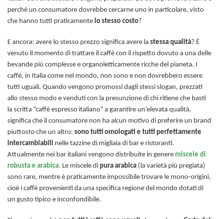
perché un consumatore dovrebbe cercarne uno in particolare, visto
che hanno tutti praticamente
lo stesso costo
?
E ancora: avere lo stesso prezzo significa avere la
stessa qualità
? È
venuto il momento di trattare il caffè con il rispetto dovuto a una delle
bevande più complesse e organoletticamente ricche del pianeta. I
caffè, in Italia come nel mondo, non sono e non dovrebbero essere
tutti uguali. Quando vengono promossi dagli stessi slogan, prezzati
allo stesso modo e venduti con la presunzione di chi ritiene che basti
la scritta “caffè espresso italiano” a garantire un’elevata qualità,
significa che il consumatore non ha alcun motivo di preferire un brand
piuttosto che un altro:
sono tutti omologati e tutti perfettamente
intercambiabili
nelle tazzine di migliaia di bar e ristoranti.
Attualmente nei bar italiani vengono distribuite in genere
miscele di
robusta e arabica.
Le miscele di
pura arabica
(la varietà più pregiata)
sono rare, mentre è praticamente impossibile trovare le mono-origini,
cioè i caffè provenienti da una specifica regione del mondo dotati di
un gusto tipico e inconfondibile.