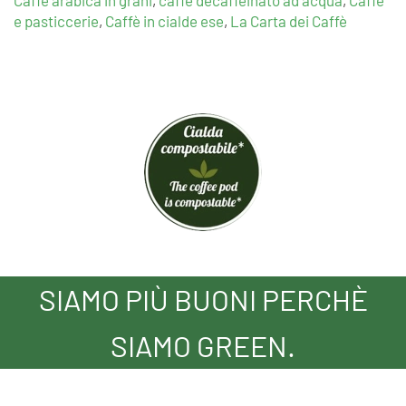
Caffè arabica in grani
,
caffè decaffeinato ad acqua
,
Caffè
e pasticcerie
,
Caffè in cialde ese
,
La Carta dei Caffè
SIAMO PIÙ BUONI PERCHÈ
SIAMO GREEN.