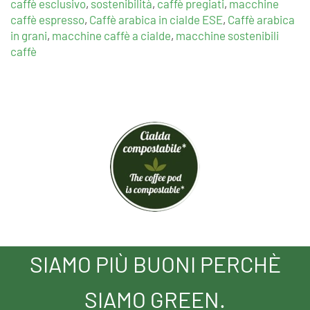
caffè esclusivo
,
sostenibilità
,
caffè pregiati
,
macchine
caffè espresso
,
Caffè arabica in cialde ESE
,
Caffè arabica
in grani
,
macchine caffè a cialde
,
macchine sostenibili
caffè
SIAMO PIÙ BUONI PERCHÈ
SIAMO GREEN.