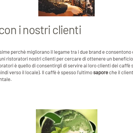
on i nostri clienti
ilissime perchè migliorano il legame tra i due brand e consenton
ni ristoratori nostri clienti per cercare di ottenere un benefic
storatori è quello di consentirgli di servire ai loro clienti dei c
ndi verso il locale). Il caffè è spesso l'ultimo
sapore
che il clien
ntale.